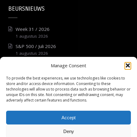
BEURSNIEUWS
Week 31 / 2026
1 augustus 2026
S&P 500 / Juli 2026
1 augustus 2026
DAX 40 / Juli 2026
Manage Consent
1 augustus 2026
To provide the best experiences, we use technologies like cookies to
AEX / Juli 2026
store and/or access device information. Consenting to these
1 augustus 2026
technologies will allow us to process data such as browsing behavior or
unique IDs on this site. Not consenting or withdrawing consent, may
S&P 500 / Juni 2026
adversely affect certain features and functions.
1 juli 2026
Accept
Deny