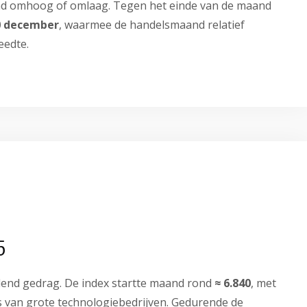
rend omhoog of omlaag. Tegen het einde van de maand
0 december
, waarmee de handelsmaand relatief
eedte.
5
end gedrag. De index startte maand rond
≈ 6.840
, met
es van grote technologiebedrijven. Gedurende de