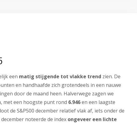
5
lijk een
matig stijgende tot vlakke trend
zien. De
punten en handhaafde zich grotendeels in een nauwe
gingen door de maand heen. Halverwege zagen we
gen, met een hoogste punt rond
6.946
en een laagste
oot de S&P500 december relatief vlak af, iets onder de
l december noteerde de index
ongeveer een lichte