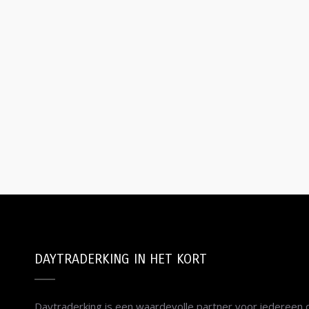
DAYTRADERKING IN HET KORT
Daytraderking is een waardevolle partner voor iedereen di